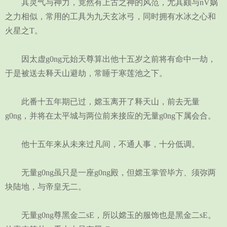
其灵气与神力，竟然有上古之神的风范，尤其颇与nV娲
之力相似，常用的工具为九天玄冰弓，同时拥有水冰之心和
火星之T。
因太虚g0ng元始天尊算出他十五岁之前将有命中一劫，
于是被送去释天山避劫，常睡于寒莲池之下。
此番十五年期已过，嫦玉离开了释天山，前去无量
g0ng，并将在太平城与两位前来接应的无量g0ng下属会合。
他十五年来从未来过凡间，不通人事，十分低调。
无量g0ng虽只是一座g0ng殿，但嫦玉掌管毕方、须弥两
块陆地，与帝皇无二。
无量g0ng尊黑金二sE，所以嫦玉的服饰也是黑金二sE。