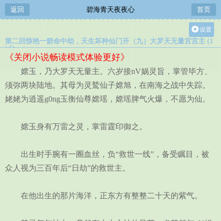
返回
碧海青天夜夜心
首页
设置
第二回惊艳一箭命中劫，天生坏种仙门开（九）大罗天无量宫宫主 (1
关灯
/ 6)
《关闭小说畅读模式体验更好》
大
嫦玉，乃大罗天无量主。六岁接nV娲灵旨，掌管毕方、
中
须弥两块陆地。其母为灵鹫仙子嫦旭，在南海之战中失踪。
小
姥姥为逍遥g0ng玉衡仙尊嫦瑶，嫦瑶脾气火爆，不愿为仙。
嫦玉身有万雷之灵，掌雷霆印御之。
出生时手腕有一圈血丝，负“救世一线”，备受瞩目，被
众人视为三百年后“日劫”的救世主。
在他出生的那片海洋，正东方有整整二十天的紫气。