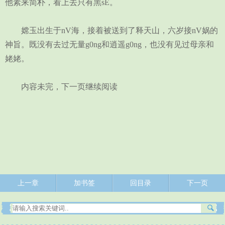
他素来简朴，看上去只有黑sE。
嫦玉出生于nV海，接着被送到了释天山，六岁接nV娲的
神旨。既没有去过无量g0ng和逍遥g0ng，也没有见过母亲和
姥姥。
内容未完，下一页继续阅读
上一章
加书签
回目录
下一页