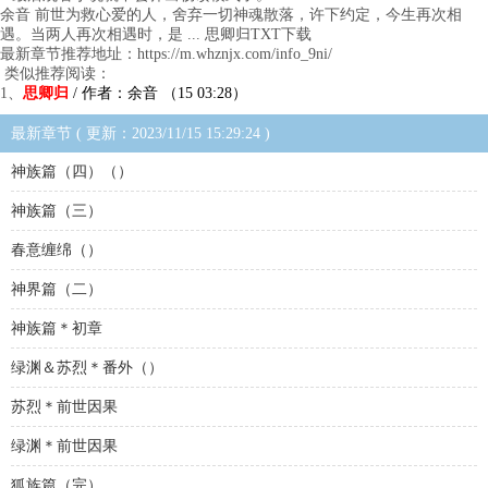
余音 前世为救心爱的人，舍弃一切神魂散落，许下约定，今生再次相
遇。当两人再次相遇时，是 ... 思卿归TXT下载
最新章节推荐地址：https://m.whznjx.com/info_9ni/
类似推荐阅读：
1、
思卿归
/ 作者：余音 （15 03:28）
最新章节 ( 更新：2023/11/15 15:29:24 )
神族篇（四）（）
神族篇（三）
春意缠绵（）
神界篇（二）
神族篇＊初章
绿渊＆苏烈＊番外（）
苏烈＊前世因果
绿渊＊前世因果
狐族篇（完）