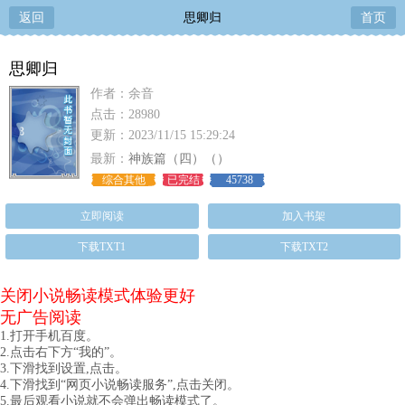
返回
思卿归
首页
思卿归
作者：余音
点击：28980
更新：2023/11/15 15:29:24
最新：
神族篇（四）（）
综合其他
已完结
45738
立即阅读
加入书架
下载TXT1
下载TXT2
关闭小说畅读模式体验更好
无广告阅读
1.打开手机百度。
2.点击右下方“我的”。
3.下滑找到设置,点击。
4.下滑找到“网页小说畅读服务”,点击关闭。
5.最后观看小说就不会弹出畅读模式了。