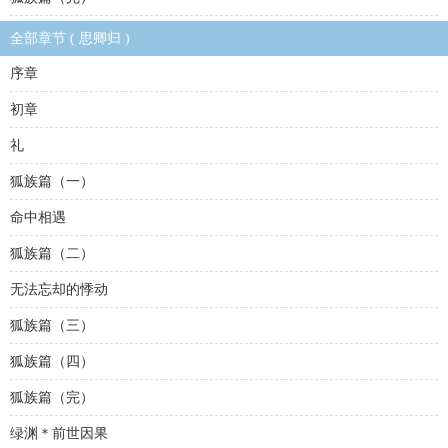
全部章节 ( 思卿归 )
序章
初章
礼
狐族篇（一）
命中相遇
狐族篇（二）
无法忘却的悸动
狐族篇（三）
狐族篇（四）
狐族篇（完）
绿渊＊前世因果