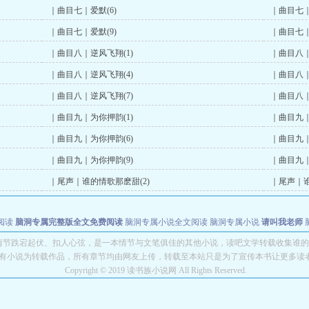
｜曲目七｜爱默(6)
｜曲目七｜
｜曲目七｜爱默(9)
｜曲目七｜
｜曲目八｜逆风飞翔(1)
｜曲目八｜
｜曲目八｜逆风飞翔(4)
｜曲目八｜
｜曲目八｜逆风飞翔(7)
｜曲目八｜
｜曲目九｜为你押韵(1)
｜曲目九｜
｜曲目九｜为你押韵(6)
｜曲目九｜
｜曲目九｜为你押韵(9)
｜曲目九｜
｜尾声｜谁的情歌那麽甜(2)
｜尾声｜谁
阅读
脑洞专属完整版全文免费阅读
脑洞专属小说全文阅读
脑洞专属小说
请叫我老师
世者
穿书第一天就结婚小说全文阅读
情节跌宕起伏、扣人心弦，是一本情节与文笔俱佳的其他小说，读吧文学转载收集谁的
有小说为转载作品，所有章节均由网友上传，转载至本站只是为了宣传本书让更多读
Copyright © 2019 读书族小说网 All Rights Reserved.