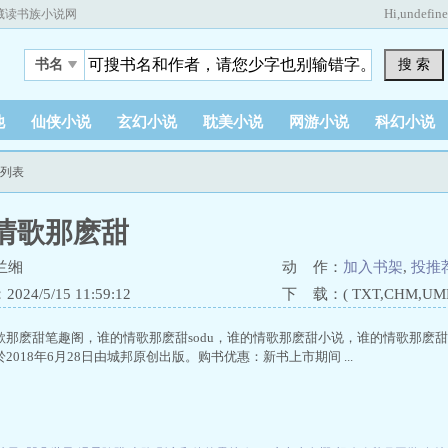
Hi,
undefin
藏读书族小说网
搜 索
书名
他
仙侠小说
玄幻小说
耽美小说
网游小说
科幻小说
节列表
情歌那麽甜
兰缃
动 作：
加入书架
,
投推
24/5/15 11:59:12
下 载：( TXT,CHM,UMD,
歌那麽甜笔趣阁，谁的情歌那麽甜sodu，谁的情歌那麽甜小说，谁的情歌那麽
2018年6月28日由城邦原创出版。购书优惠：新书上市期间 ...