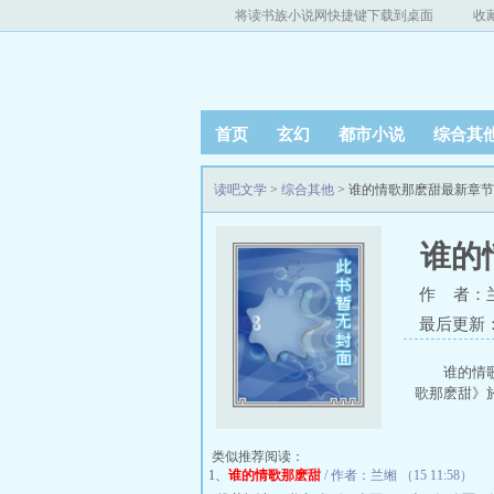
将读书族小说网快捷键下载到桌面
收
首页
玄幻
都市小说
综合其
读吧文学
>
综合其他
> 谁的情歌那麽甜最新章
谁的
作 者：
最后更新：20
谁的情
歌那麽甜》於
类似推荐阅读：
1、
谁的情歌那麽甜
/ 作者：兰缃 （15 11:58）