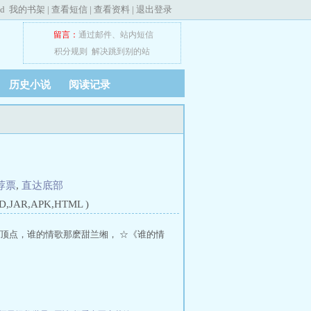
ed
我的书架
|
查看短信
|
查看资料
|
退出登录
留言：
通过邮件
、
站内短信
积分规则
解决跳到别的站
历史小说
阅读记录
荐票
,
直达底部
JAR,APK,HTML )
甜顶点，谁的情歌那麽甜兰缃， ☆《谁的情