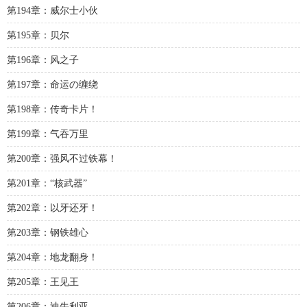
第194章：威尔士小伙
第195章：贝尔
第196章：风之子
第197章：命运の缠绕
第198章：传奇卡片！
第199章：气吞万里
第200章：强风不过铁幕！
第201章：“核武器”
第202章：以牙还牙！
第203章：钢铁雄心
第204章：地龙翻身！
第205章：王见王
第206章：迪牛利亚