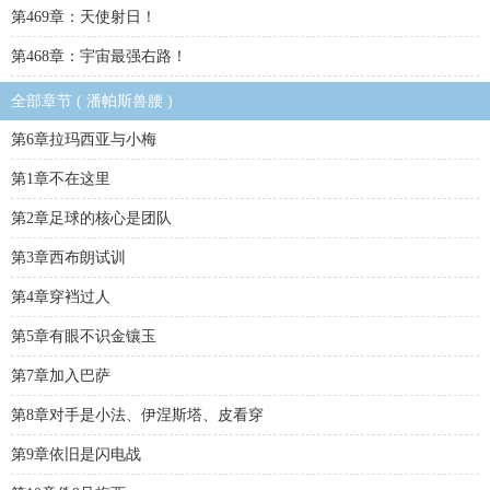
第469章：天使射日！
第468章：宇宙最强右路！
全部章节 ( 潘帕斯兽腰 )
第6章拉玛西亚与小梅
第1章不在这里
第2章足球的核心是团队
第3章西布朗试训
第4章穿裆过人
第5章有眼不识金镶玉
第7章加入巴萨
第8章对手是小法、伊涅斯塔、皮看穿
第9章依旧是闪电战