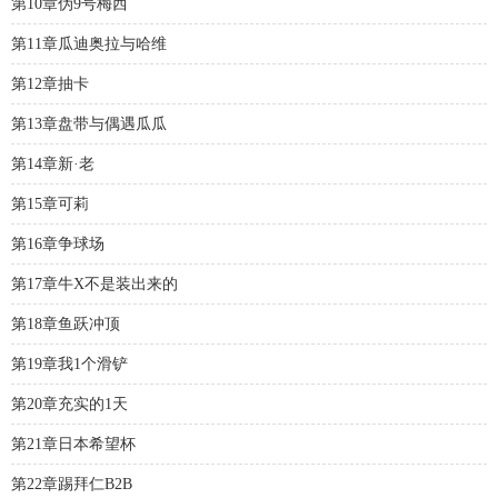
第10章伪9号梅西
第11章瓜迪奥拉与哈维
第12章抽卡
第13章盘带与偶遇瓜瓜
第14章新·老
第15章可莉
第16章争球场
第17章牛X不是装出来的
第18章鱼跃冲顶
第19章我1个滑铲
第20章充实的1天
第21章日本希望杯
第22章踢拜仁B2B