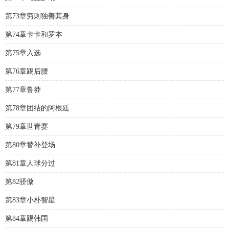
第73章穷则独善其身
第74章卡卡和罗本
第75章入选
第76章踢后腰
第77章鲁莽
第78章团结的阿根廷
第79章世青赛
第80章替补登场
第81章人球分过
第82骄傲
第83章小朴智星
第84章踢韩国