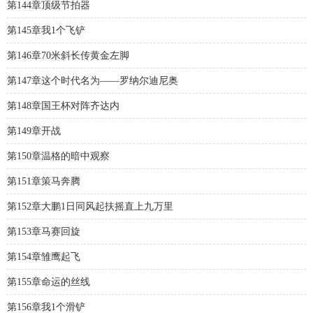
第144章顶级节拍器
第145章我1个飞铲
第146章70米斜长传黄金左脚
第147章这个时代名为——罗纳尔迪尼奥
第148章国王杯对阵齐达内
第149章开战
第150章温格的暗中观察
第151章策马奔腾
第152章大鹏1日同风起扶摇直上九万里
第153章马赛回旋
第154章雏鹰起飞
第155章命运的丝线
第156章我1个滑铲