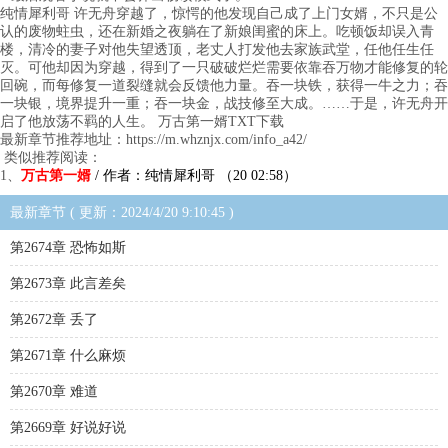
纯情犀利哥 许无舟穿越了，惊愕的他发现自己成了上门女婿，不只是公
认的废物蛀虫，还在新婚之夜躺在了新娘闺蜜的床上。吃顿饭却误入青
楼，清冷的妻子对他失望透顶，老丈人打发他去家族武堂，任他任生任
灭。可他却因为穿越，得到了一只破破烂烂需要依靠吞万物才能修复的轮
回碗，而每修复一道裂缝就会反馈他力量。吞一块铁，获得一牛之力；吞
一块银，境界提升一重；吞一块金，战技修至大成。……于是，许无舟开
启了他放荡不羁的人生。 万古第一婿TXT下载
最新章节推荐地址：https://m.whznjx.com/info_a42/
类似推荐阅读：
1、
万古第一婿
/ 作者：纯情犀利哥 （20 02:58）
最新章节 ( 更新：2024/4/20 9:10:45 )
第2674章 恐怖如斯
第2673章 此言差矣
第2672章 丢了
第2671章 什么麻烦
第2670章 难道
第2669章 好说好说