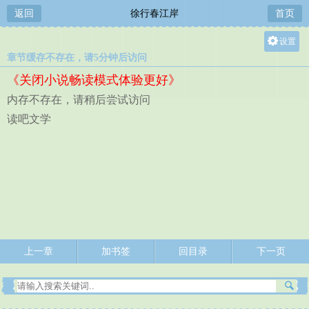
返回
徐行春江岸
首页
设置
章节缓存不存在，请5分钟后访问
关灯
《关闭小说畅读模式体验更好》
大
内存不存在，请稍后尝试访问
中
读吧文学
小
上一章
加书签
回目录
下一页