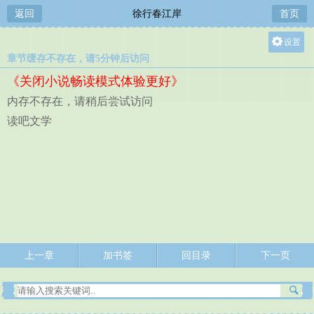
返回
徐行春江岸
首页
设置
章节缓存不存在，请5分钟后访问
关灯
《关闭小说畅读模式体验更好》
大
内存不存在，请稍后尝试访问
中
读吧文学
小
上一章
加书签
回目录
下一页