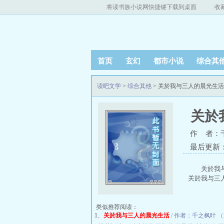
将读书族小说网快捷键下载到桌面
收
首页
玄幻
都市小说
综合其
读吧文学
>
综合其他
> 关於我与三人的晨光生
关於
作 者：
最后更新：20
关於我
关於我与三
类似推荐阅读：
1、
关於我与三人的晨光生活
/ 作者：千之枫叶 （22