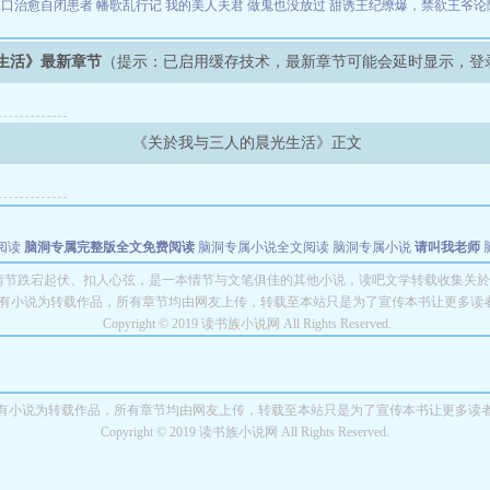
工口治愈自闭患者
幡歌乱行记
我的美人夫君
做鬼也没放过
甜诱王纪缭爆，禁欲王爷论
生活》最新章节
（提示：已启用缓存技术，最新章节可能会延时显示，登
《关於我与三人的晨光生活》正文
阅读
脑洞专属完整版全文免费阅读
脑洞专属小说全文阅读
脑洞专属小说
请叫我老师
世者
穿书第一天就结婚小说全文阅读
情节跌宕起伏、扣人心弦，是一本情节与文笔俱佳的其他小说，读吧文学转载收集关於
有小说为转载作品，所有章节均由网友上传，转载至本站只是为了宣传本书让更多读
Copyright © 2019 读书族小说网 All Rights Reserved.
有小说为转载作品，所有章节均由网友上传，转载至本站只是为了宣传本书让更多读
Copyright © 2019 读书族小说网 All Rights Reserved.