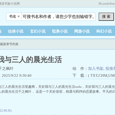
Hi,
undefin
藏读书族小说网
搜 索
书名
他
仙侠小说
玄幻小说
耽美小说
网游小说
科幻小说
活最新章节列表
我与三人的晨光生活
千之枫叶
动 作：
加入书架
,
投推
25/9/22 9:30:40
下 载：( TXT,CHM,UMD,
与三人的晨光生活笔趣阁，关於我与三人的晨光生活sodu，关於我与三人的晨
人的晨光生活千之枫叶， 这是一个关於借宿，相遇与羁绊的恋爱故事。平凡的
 09:29）