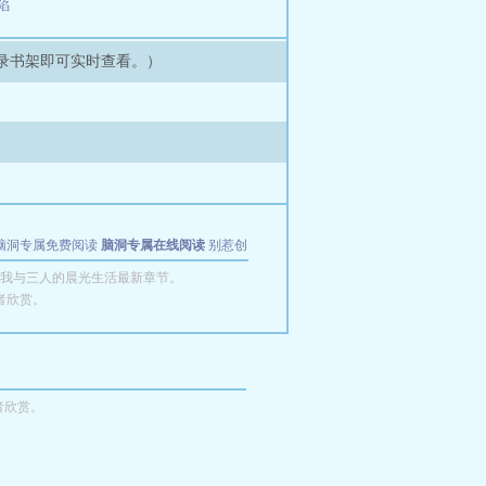
陷
录书架即可实时查看。）
脑洞专属免费阅读
脑洞专属在线阅读
别惹创
我与三人的晨光生活最新章节。
者欣赏。
者欣赏。