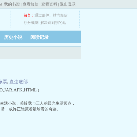
ed
我的书架
|
查看短信
|
查看资料
|
退出登录
留言：
通过邮件
、
站内短信
积分规则
解决跳到别的站
历史小说
阅读记录
荐票
,
直达底部
JAR,APK,HTML )
光生活小说，关於我与三人的晨光生活顶点，
日常，或许正隐藏着最珍贵的奇迹。